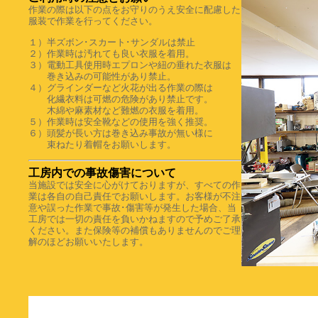
作業の際は以下の点をお守りのうえ安全に配慮した
服装で作業を行ってください。
１）半ズボン･スカート･サンダルは禁止
２）作業時は汚れても良い衣服を着用。
３）電動工具使用時エプロンや紐の垂れた衣服は
巻き込みの可能性があり禁止。
４）グラインダーなど火花が出る作業の際は
化繊衣料は可燃の危険があり禁止です。
木綿や麻素材など難燃の衣服を着用。
５）作業時は安全靴などの使用を強く推奨。
６）頭髪が長い方は巻き込み事故が無い様に
束ねたり着帽をお願いします。
工房内での事故傷害について
当施設では安全に心がけておりますが、すべての作
業は各自の自己責任でお願いします。お客様が不注
意や誤った作業で事故･傷害等が発生した場合、当
工房では一切の責任を負いかねますので予めご了承
ください。また保険等の補償もありませんのでご理
解のほどお願いいたします。