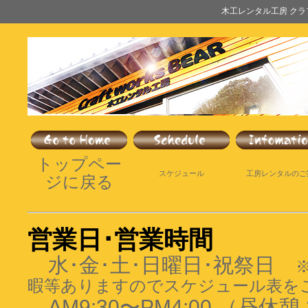
木工レンタル工房 クラフ
トップペー
スケジュール
工房レンタルのご
ジ
に戻る
営業日･営業時間
水･金･土･日曜日･祝祭日
暇等ありますのでスケジュール表を
AM9:30〜PM4:00 （昼休憩 1