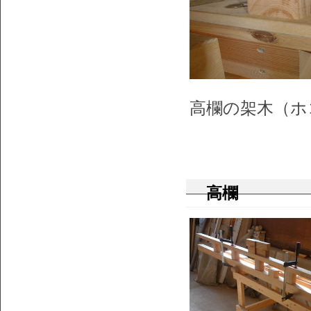
高欄の架木（ホ
高欄