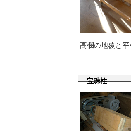
高欄の地覆と平
宝珠柱