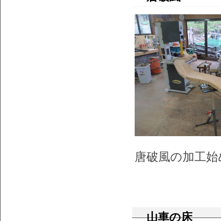
唐破風の加工始
山車の床